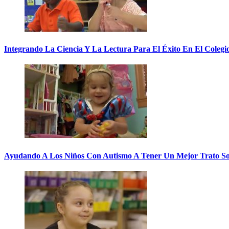
Integrando La Ciencia Y La Lectura Para El Éxito En El Colegi
Ayudando A Los Niños Con Autismo A Tener Un Mejor Trato So