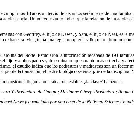
plir los 18 años un tercio de los niños serán parte de una familia r
 la adolescencia. Un nuevo estudio indica que la relación de un adolesc
 semanas con Geoffrey, el hijo de Dawn, y Sam, el hijo de Neal, es la
ra re hacer su vida, tenía una regla: no quería salir con un hombre co
e Carolina del Norte. Estudiaron la información recabada de 191 familia
ntre el hijo y ambos padres y determinaron que cuanto más estrecha y afec
mismo, el estudio indica que los padrastros y madrastras son un factor 
ncipio de la transición, el padre biológico se encargue de la disciplina.
 reconstruida llegue a una situación estable. ¿la clave? Paciencia.
visora
Y Productora
de Campo; Milvionne Chery, Productora; Roque C
adcast News y auspiciado por una beca de la National Science Founda