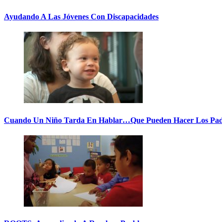
Ayudando A Las Jóvenes Con Discapacidades
Cuando Un Niño Tarda En Hablar…Que Pueden Hacer Los Pad