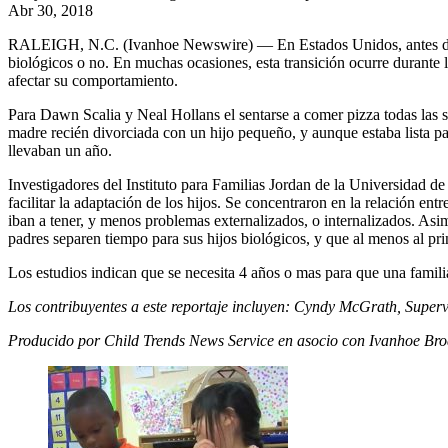
Abr 30, 2018
RALEIGH, N.C. (Ivanhoe Newswire) — En Estados Unidos, antes de cum
biológicos o no. En muchas ocasiones, esta transición ocurre durante
afectar su comportamiento.
Para Dawn Scalia y Neal Hollans el sentarse a comer pizza todas las
madre recién divorciada con un hijo pequeño, y aunque estaba lista pa
llevaban un año.
Investigadores del Instituto para Familias Jordan de la Universidad d
facilitar la adaptación de los hijos. Se concentraron en la relación e
iban a tener, y menos problemas externalizados, o internalizados. Asi
padres separen tiempo para sus hijos biológicos, y que al menos al pri
Los estudios indican que se necesita 4 años o mas para que una familia
Los contribuyentes a este reportaje incluyen: Cyndy McGrath, Super
Producido por Child Trends News Service en asocio con Ivanhoe Bro