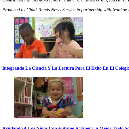
Produced by Child Trends News Service in partnership with Ivanhoe
Integrando La Ciencia Y La Lectura Para El Éxito En El Colegi
Ayudando A Los Niños Con Autismo A Tener Un Mejor Trato So