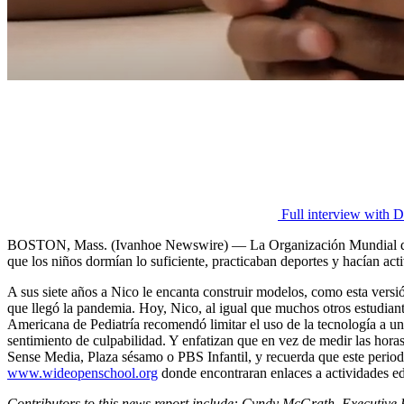
Full interview with 
BOSTON, Mass. (Ivanhoe Newswire) — La Organización Mundial de la 
que los niños dormían lo suficiente, practicaban deportes y hacían acti
A sus siete años a Nico le encanta construir modelos, como esta versió
que llegó la pandemia. Hoy, Nico, al igual que muchos otros estudiante
Americana de Pediatría recomendó limitar el uso de la tecnología a un
sentimiento de culpabilidad. Y enfatizan que en vez de medir las hora
Sense Media, Plaza sésamo o PBS Infantil, y recuerda que este periodo
www.wideopenschool.org
donde encontraran enlaces a actividades ed
Contributors to this news report include: Cyndy McGrath, Executive