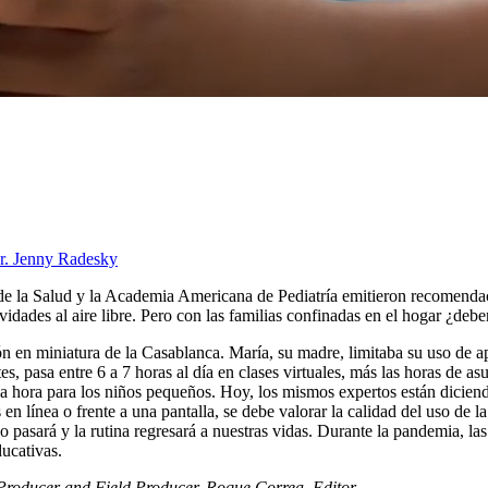
Dr. Jenny Radesky
Salud y la Academia Americana de Pediatría emitieron recomendacione
vidades al aire libre. Pero con las familias confinadas en el hogar ¿debe
n en miniatura de la Casablanca. María, su madre, limitaba su uso de apa
s, pasa entre 6 a 7 horas al día en clases virtuales, más las horas de a
a hora para los niños pequeños. Hoy, los mismos expertos están diciendo
s en línea o frente a una pantalla, se debe valorar la calidad del uso
 pasará y la rutina regresará a nuestras vidas. Durante la pandemia, la
ucativas.
 Producer and Field Producer, Roque Correa, Editor