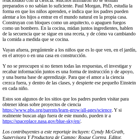
relacionado con la ciencia. Muchos afirmaron no se sentían
preparados o no sabían lo suficiente. Paul Morgan, PhD, estudia la
forma en que los niños aprenden, e indica que los padres pueden
alentar a los hijos a entrar en el mundo natural en la propia casa.
Construyan con bloques como un arquitecto, o apaguen fuegos
como un bombero. En la cocina, midan juntos ingredientes, hablen
de la secuencia que se sigue en una receta, y de cómo va cambiando
la comida a medida que se cocina.
Vayan afuera, pregúntenle a los niños que es lo que ven, en el jardín,
en el arroyo o en una casa en construcción.
Y no se preocupen si no tienen todas las respuestas, el investigar y
recabar información juntos es una forma de instrucción y de apoyo,
y una buena base de aprendizaje. Para que el amor a la ciencia
crezca fuera, y dentro de las clases, y despierte ese pequeño Einstein
en cada niño.
Estos son algunos de los sitios que los padres pueden visitar para
obtener ideas sobre proyectos de ciencia
https://www.pbs.org/parents/learn-grow/all-ages/science
. Y si
realmente buscan algo fuera de este mundo, pueden ir a
https://spaceplace.nasa.gov/blue-sky/en/
.
Los contribuyentes a este reportaje incluyen: Cyndy McGrath,
Supervisora
Y Productora
de Campo; Roque Correa, Editor.