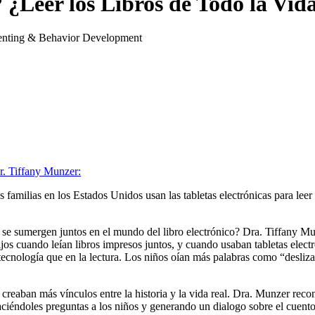
 ¿Leer los Libros de Todo la Vida
renting & Behavior Development
r. Tiffany Munzer:
as en los Estados Unidos usan las tabletas electrónicas para leer libr
, o se sumergen juntos en el mundo del libro electrónico? Dra. Tiffany M
hijos cuando leían libros impresos juntos, y cuando usaban tabletas elec
ecnología que en la lectura. Los niños oían más palabras como “desliza l
creaban más vínculos entre la historia y la vida real. Dra. Munzer recom
 haciéndoles preguntas a los niños y generando un dialogo sobre el cuento